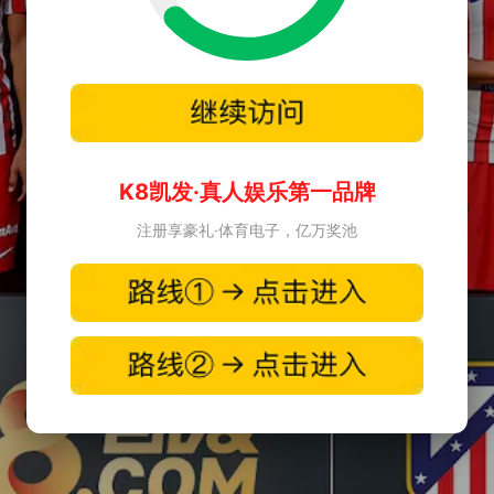
K8凯发·真人娱乐第一品牌
注册享豪礼·体育电子，亿万奖池